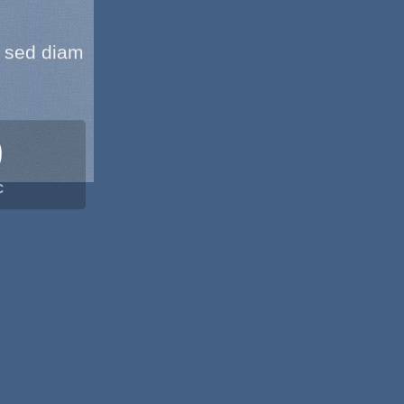
, sed diam
0
C