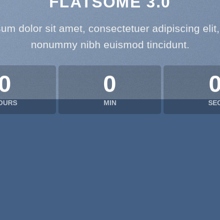
FLATSOME 3.0
um dolor sit amet, consectetuer adipiscing elit
nonummy nibh euismod tincidunt.
0
0
OURS
MIN
SE