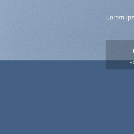
Lorem ips
H