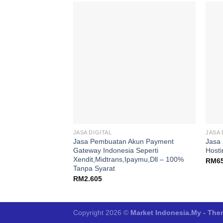
Add to
wishlist
JASA DIGITAL
JASA 
Jasa Pembuatan Akun Payment
Jasa 
Gateway Indonesia Seperti
Hosti
Xendit,Midtrans,Ipaymu,Dll – 100%
RM
6
Tanpa Syarat
RM
2.605
Copyright 2026 ©
Market Indonesia.My - Th