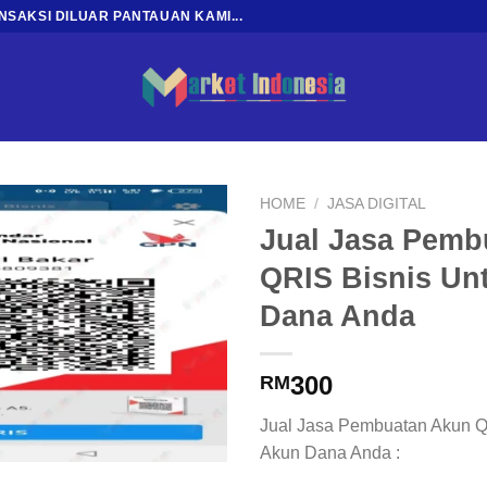
SAKSI DILUAR PANTAUAN KAMI...
HOME
/
JASA DIGITAL
Jual Jasa Pemb
Add to
QRIS Bisnis Un
wishlist
Dana Anda
300
RM
Jual Jasa Pembuatan Akun Qi
Akun Dana Anda :