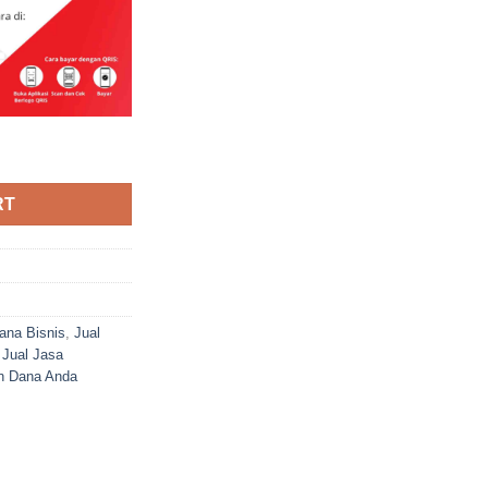
nis Untuk Akun Dana Anda quantity
RT
ana Bisnis
,
Jual
,
Jual Jasa
n Dana Anda