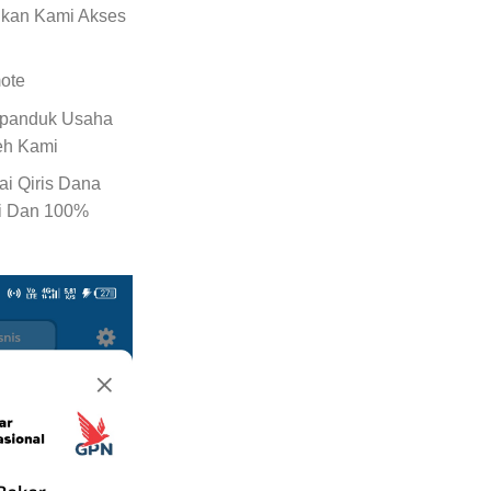
ikan Kami Akses
ote
Spanduk Usaha
eh Kami
i Qiris Dana
si Dan 100%