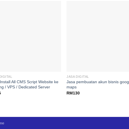
Add to
Add
wishlist
wishl
DIGITAL
JASA DIGITAL
Install All CMS Script Website ke
Jasa pembuatan akun bisnis goog
ng / VPS / Dedicated Server
maps
5
RM
130
eme