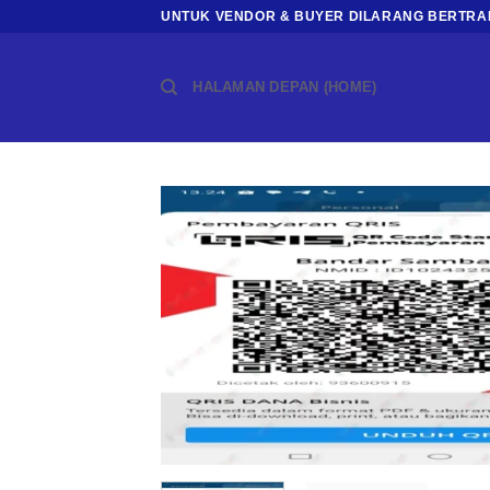
Skip
UNTUK VENDOR & BUYER DILARANG BERTRAN
to
content
HALAMAN DEPAN (HOME)