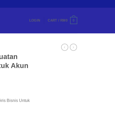
0
LOGIN
CART /
RM
0
uatan
tuk Akun
ris Bisnis Untuk