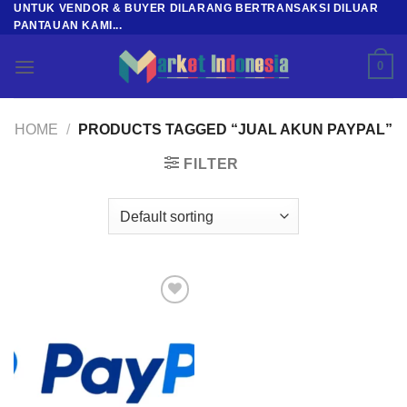
UNTUK VENDOR & BUYER DILARANG BERTRANSAKSI DILUAR
Skip
PANTAUAN KAMI...
to
content
0
HOME
/
PRODUCTS TAGGED “JUAL AKUN PAYPAL”
FILTER
Add to
wishlist